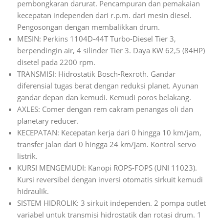
pembongkaran darurat. Pencampuran dan pemakaian
kecepatan independen dari r.p.m. dari mesin diesel.
Pengosongan dengan membalikkan drum.
MESIN: Perkins 1104D-44T Turbo-Diesel Tier 3,
berpendingin air, 4 silinder Tier 3. Daya KW 62,5 (84HP)
disetel pada 2200 rpm.
TRANSMISI: Hidrostatik Bosch-Rexroth. Gandar
diferensial tugas berat dengan reduksi planet. Ayunan
gandar depan dan kemudi. Kemudi poros belakang.
AXLES: Comer dengan rem cakram penangas oli dan
planetary reducer.
KECEPATAN: Kecepatan kerja dari 0 hingga 10 km/jam,
transfer jalan dari 0 hingga 24 km/jam. Kontrol servo
listrik.
KURSI MENGEMUDI: Kanopi ROPS-FOPS (UNI 11023).
Kursi reversibel dengan inversi otomatis sirkuit kemudi
hidraulik.
SISTEM HIDROLIK: 3 sirkuit independen. 2 pompa outlet
variabel untuk transmisi hidrostatik dan rotasi drum. 1