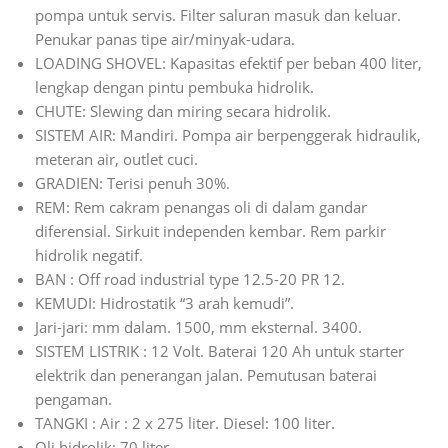
pompa untuk servis. Filter saluran masuk dan keluar.
Penukar panas tipe air/minyak-udara.
LOADING SHOVEL: Kapasitas efektif per beban 400 liter,
lengkap dengan pintu pembuka hidrolik.
CHUTE: Slewing dan miring secara hidrolik.
SISTEM AIR: Mandiri. Pompa air berpenggerak hidraulik,
meteran air, outlet cuci.
GRADIEN: Terisi penuh 30%.
REM: Rem cakram penangas oli di dalam gandar
diferensial. Sirkuit independen kembar. Rem parkir
hidrolik negatif.
BAN : Off road industrial type 12.5-20 PR 12.
KEMUDI: Hidrostatik “3 arah kemudi”.
Jari-jari: mm dalam. 1500, mm eksternal. 3400.
SISTEM LISTRIK : 12 Volt. Baterai 120 Ah untuk starter
elektrik dan penerangan jalan. Pemutusan baterai
pengaman.
TANGKI : Air : 2 x 275 liter. Diesel: 100 liter.
Oli hidrolik: 70 liter.